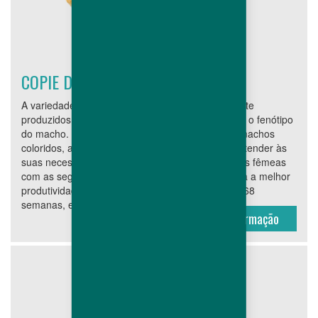
COPIE DE RECESSIVE FEMALES
A variedade recessiva permite que frangos de corte
produzidos a partir desses reprodutores possuam o fenótipo
do macho. Oferecendo uma vasta variedade de machos
coloridos, a Hubbard certamente será capaz de atender às
suas necessidades. Esta variedade apresenta dois fêmeas
com as seguintes características: JA 57 Ki: mostra a melhor
produtividade da matriz, com mais de 227 OA as 68
semanas, e permite que o frango de corte seja...
Mais Informação