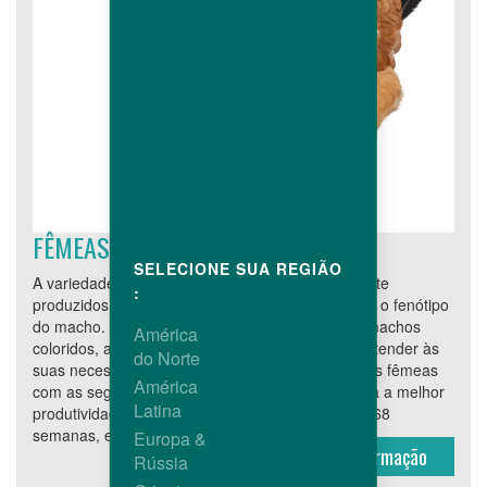
FÊMEAS RECESSIVAS
SELECIONE SUA REGIÃO
A variedade recessiva permite que frangos de corte
:
produzidos a partir desses reprodutores possuam o fenótipo
do macho. Oferecendo uma vasta variedade de machos
América
coloridos, a Hubbard certamente será capaz de atender às
do Norte
suas necessidades. Esta variedade apresenta dois fêmeas
América
com as seguintes características: JA 57 Ki: mostra a melhor
Latina
produtividade da matriz, com mais de 227 OA as 68
semanas, e permite que o frango de corte seja...
Europa &
Mais Informação
Rússia