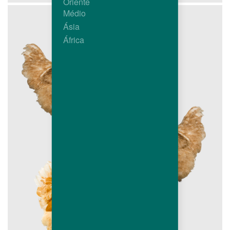
Oriente
Médio
Ásia
África