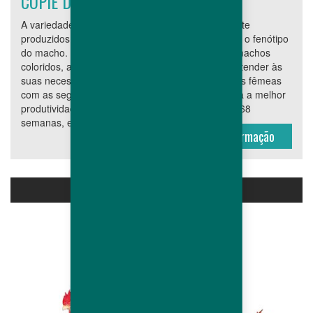
COPIE DE RECESSIVE FEMALES
A variedade recessiva permite que frangos de corte
produzidos a partir desses reprodutores possuam o fenótipo
do macho. Oferecendo uma vasta variedade de machos
coloridos, a Hubbard certamente será capaz de atender às
suas necessidades. Esta variedade apresenta dois fêmeas
com as seguintes características: JA 57 Ki: mostra a melhor
produtividade da matriz, com mais de 227 OA as 68
semanas, e permite que o frango de corte seja...
Mais Informação
MACHOS HUBBARD