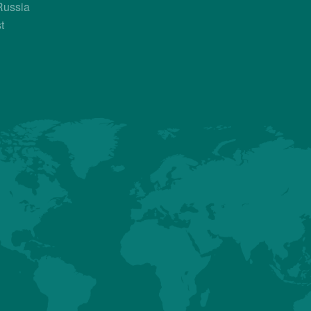
Russia
t
Country Contac
Sales Manager
Dr. Arnoldo Ruiz Valverde
+50 683 017 693
arnoldo.ruiz@hubbardbreede
关于我们
生产活动
产品
哈伯德的使
ASIA
AMERICAS