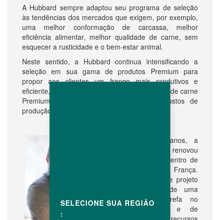
A Hubbard sempre adaptou seu programa de seleção
às tendências dos mercados que exigem, por exemplo,
uma melhor conformação de carcassa, melhor
eficiência alimentar, melhor qualidade de carne, sem
esquecer a rusticidade e o bem-estar animal.
Neste sentido, a Hubbard continua intensificando a
seleção em sua gama de produtos Premium para
propor aos clientes um frango mais produtivos e
eficiente, além de manter o custo de produção de carne
Premium o mais próximo possível dos custos de
produção de produtos convencionais.
Nos últimos 2 anos, a
Hubbard renovou
inteiramente seu centro de
P&D Premium na França.
Este é um enorme projeto
que foi objeto de uma
grande força tarefa no
SELECIONE SUA REGIÃO
quesito humano e de
:
grandes recursos