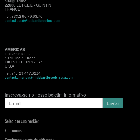
Mauguérand
22800 LE FOEIL - QUINTIN
FRANCE
Tel. +33.2.96.79.63.70
contact.asia@hubbardbreeders.com
AMERICAS
HUBBARD LLC
1070, Main Street
PIKEVILLE, TN 37367
U.S.A.
Tel. +1.423.447.3224
contact.americas@hubbardbreedersusa.com
Inscreva-se no nosso boletim informativo
Selecione sua região:
Fale conosco
Condições gerais de utilização