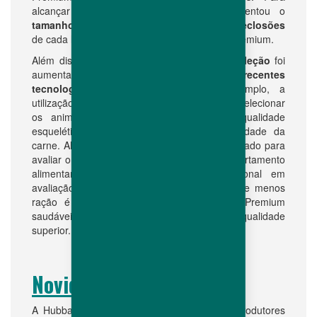
alcançar este resultado, a Hubbard aumentou o
tamanho das populações
e o
número de eclosões
de cada linha pura do programa de seleção Premium.
Além disso, a
acurácia dos métodos de seleção
foi
aumentada graças à utilização das
mais recentes
tecnologias e técnicas
, como por exemplo, a
utilização de scaners 3D, que nos permitem selecionar
os animais levando em consideração a qualidade
esquelética, rendimento de carcaça e qualidade da
carne. Além do mais, um novo método é utilizado para
avaliar o Indice de Consumo (FCR) e o comportamento
alimentar dos animais. Este ganho adicional em
avaliação do Indice de Consumo significa que menos
ração é necessária para produzir frangos Premium
saudáveis, rústicos e com uma carne de qualidade
superior.
Novidades
A Hubbard oferece uma vasta gama de reprodutores