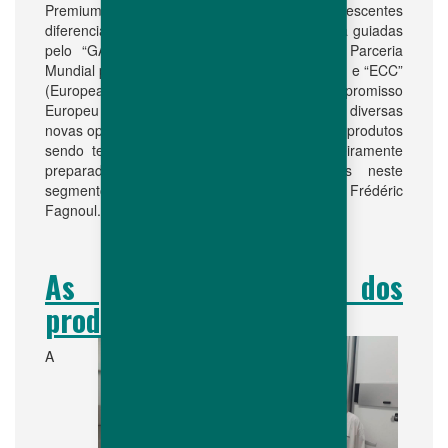
Premium afim de responder às crescentes
diferenciações de mercados no mundo avícola guiadas
pelo “GAP” (Global Animal Partnership ou Parceria
Mundial para os Animais) na América do Norte, e “ECC”
(European Chicken Commitment ou Compromisso
Europeu para o Frango) na Europa. “Com diversas
novas opções em nossa linha de P&D e alguns produtos
sendo testados no campo, nós estamos inteiramente
preparados para desenvolvimentos futuros neste
segmento da indústria avícola”, explica Frédéric
Fagnoul.
As pessoas por trás dos
produtos
A