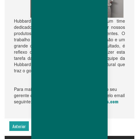
Hubbard tem orgulho de dizer que tem um time
dedicado que trabalha todo dia para melhorar nossos
produtos Premium afim de satisfazer os clientes. O
trabalho de seleção necessita uma certa precisão e um
grande cuidado com os animais. O bom resultado, é
reflexo de uma equipe comprometida em fazer esta
tarefa da melhor maneira possível. Toda a equipe da
Hubbard tem o objetivo de: “ser a escolha natural que
traz o gosto da diferença no mundo inteiro!”.
Para mais informações, entre em contato com o seu
gerente de vendas ou com a equipe Hubbard pelo email
marketing.hubbard@hubbardbreeders.com
seguinte:
Anterior
Seguinte