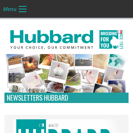
Menu
FR
Accueil
Actualités
Newsletters Hubbard
/
/
NEWSLETTERS HUBBARD